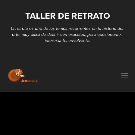
TALLER DE RETRATO
TALLER DE RETRATO
El retrato es uno de los temas recurrentes en la historia del 
El retrato es uno de los temas recurrentes en la historia del 
arte, muy difí­cil de definir con exactitud, pero apasionante, 
arte, muy difí­cil de definir con exactitud, pero apasionante, 
interesante, envolvente.
interesante, envolvente.